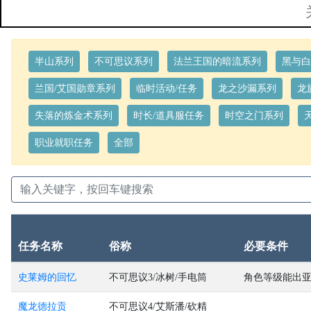
半山系列
不可思议系列
法兰王国的暗流系列
黑与白
兰国/艾国勋章系列
临时活动/任务
龙之沙漏系列
龙
失落的炼金术系列
时长/道具服任务
时空之门系列
职业就职任务
全部
任务名称
俗称
必要条件
史莱姆的回忆
不可思议3/冰树/手电筒
角色等级能出
魔龙德拉贡
不可思议4/艾斯潘/砍精