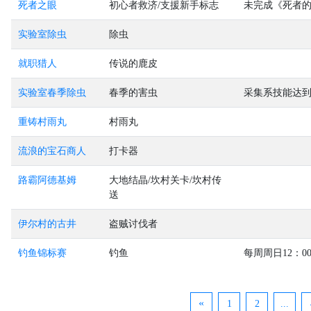
死者之眼
初心者救济/支援新手标志
未完成《死者
实验室除虫
除虫
就职猎人
传说的鹿皮
实验室春季除虫
春季的害虫
采集系技能达到L
重铸村雨丸
村雨丸
流浪的宝石商人
打卡器
路霸阿德基姆
大地结晶/坎村关卡/坎村传
送
伊尔村的古井
盗贼讨伐者
钓鱼锦标赛
钓鱼
每周周日12：0
«
1
2
...