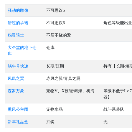
骚动的雕像
不可思议5
错过的承诺
不可思议6
角色等级能出
怨灵骑士
不屈不挠的爱
大圣堂的地下仓
仓库
库
蜗牛号快递
长期/短期
持有【长期/短
凤凰之翼
赤凤之翼/青凤之翼
森罗万象
宠物V、X技能/树海、树海
等级不低于Lv
器】
熏风公主团
宠物水晶
战斗系带队
新年礼品盒
抽奖
无