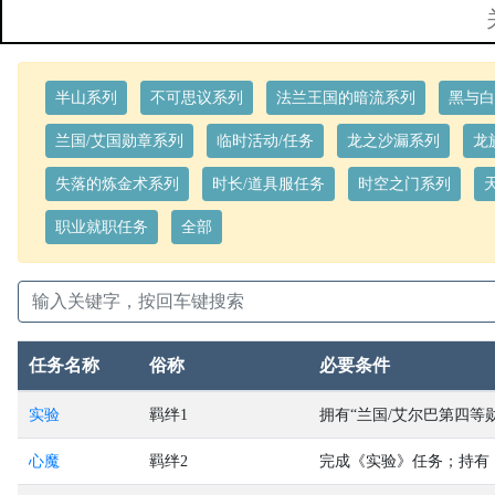
半山系列
不可思议系列
法兰王国的暗流系列
黑与白
兰国/艾国勋章系列
临时活动/任务
龙之沙漏系列
龙
失落的炼金术系列
时长/道具服任务
时空之门系列
职业就职任务
全部
任务名称
俗称
必要条件
实验
羁绊1
拥有“兰国/艾尔巴第四等
心魔
羁绊2
完成《实验》任务；持有