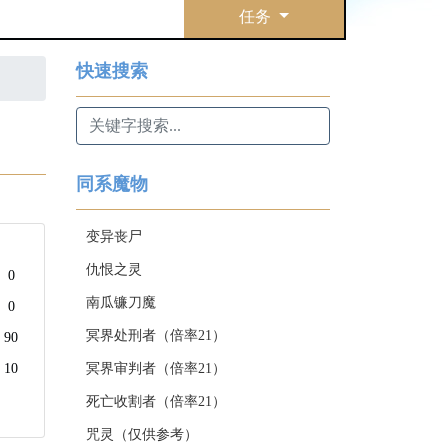
任务
快速搜索
同系魔物
变异丧尸
仇恨之灵
0
南瓜镰刀魔
0
冥界处刑者（倍率21）
90
10
冥界审判者（倍率21）
死亡收割者（倍率21）
咒灵（仅供参考）