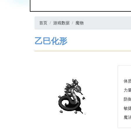
首页
游戏数据
魔物
乙巳化形
体
力
防
敏
魔