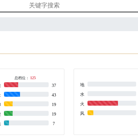
总档位：
125
地
质
37
水
量
43
火
御
19
风
捷
19
法
7