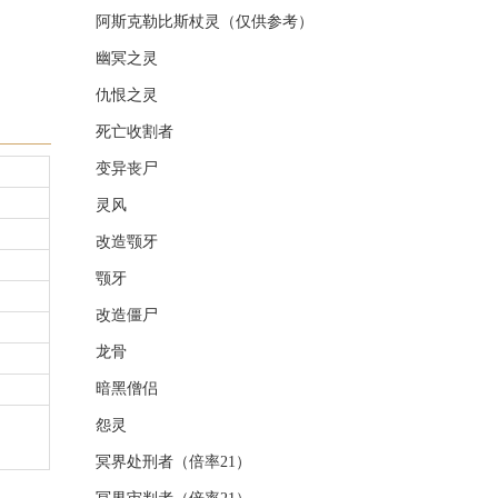
阿斯克勒比斯杖灵（仅供参考）
幽冥之灵
仇恨之灵
死亡收割者
变异丧尸
灵风
改造颚牙
颚牙
改造僵尸
龙骨
暗黑僧侣
怨灵
冥界处刑者（倍率21）