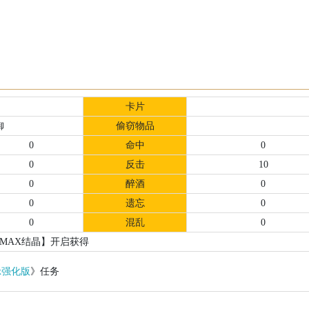
卡片
御
偷窃物品
0
命中
0
0
反击
10
0
醉酒
0
0
遗忘
0
0
混乱
0
MAX结晶】开启获得
x强化版
》任务