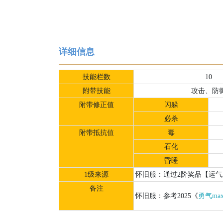
详细信息
技能栏数
10
附带技能
攻击、防
附带修正值
闪躲
必杀
附带抵抗值
毒
石化
昏睡
1级来源
怀旧服：通过2阶奖品【运气
备注
怀旧服：参考2025《
勇气ma