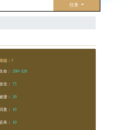
任务
等级：7
生命：
290~320
攻击：
75
敏捷：
20
回复：
10
必杀：
10