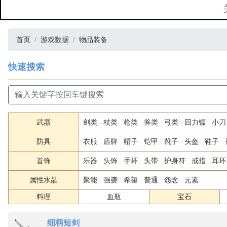
首页
游戏数据
物品装备
快速搜索
武器
剑类
杖类
枪类
斧类
弓类
回力镖
小刀
防具
衣服
盾牌
帽子
铠甲
靴子
头盔
鞋子
首饰
乐器
头饰
手环
头带
护身符
戒指
耳环
属性水晶
聚能
强袭
希望
普通
怨念
元素
料理
血瓶
宝石
细柄短剑